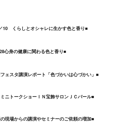
／10 くらしとオシャレに生かす色と香り■
/28心身の健康に関わる色と香り■
康フェスタ講演レポート「色づかいは心づかい」■
」ミニトークショーＩＮ宝飾サロンＪＣバール■
護の現場からの講演やセミナーのご依頼の増加■