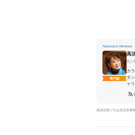
Mybestpro Members
高
色と
カラ
タン
専門家
ャリ
高須佳美プロは北日本新