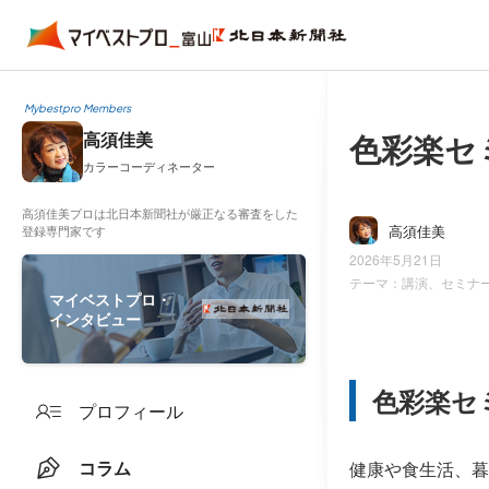
Mybestpro Members
色彩楽セ
高須佳美
カラーコーディネーター
高須佳美プロは北日本新聞社が厳正なる審査をした
高須佳美
登録専門家です
2026年5月21日
テーマ：
講演、セミナ
マイベストプロ・
インタビュー
色彩楽セ
プロフィール
コラム
健康や食生活、暮