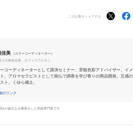
この記事をシェアする
須佳美
（カラーコーディネーター）
香りの総合企画 オフィスアルモニ
ーコーディネーターとして講演セミナー、景観色彩アドバイザー、イメ
ト。アロマセラピストとして南仏で調香を学び香りの商品開発。五感の
スト。くゆら織士。
他のリンク
聞社が厳正なる審査をした登録専門家です