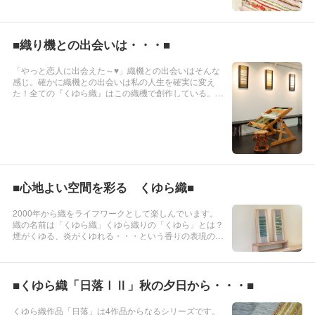
という存在がただそこにあるだけで、心地よい調和感を
生み出すという、大好きな言葉です。織に出会い織と遊
び始めた時から「心地...
■織り機との出会いは・・・■
「やっと恋人に出会えた～♥」織機との出会いはそんな
感じ。確かに織機との出会いは私の人生を確実に変え
た！全ての『くゆら織』はこの織機で創作している。実
はこの織機は京都のツノモリさんが、福祉機械として開
発したもの。目の見えない方やハンディ？ある方も簡単
に織れるシンプルで画期的...
■心地よい空間を彩る くゆら織■
2000年から織をライフワークとして楽しんでいます。
織の名前は「くゆら織」くゆら織りの「くゆら」とは？
煙がくゆる、炎がくゆれる・・・という香りの表現の一
つです。色と香りを仕事にしてきた私にとって「くゆ
ら」とは？目に見えない香りという存在がただそこにあ
るだけで、心地よい調和感...
■くゆら織「日落ⅠⅡ」秋の夕日から・・・■
くゆら織作品「日落」は4作品からなるシリーズです。