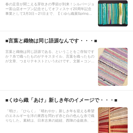
春の足音が聞こえる芽吹きの季節が到来！シルバージョ
ー富山店オープン記念そしてオフィスケイ20周年記念
事業として3月3日～21日まで、【くゆら織展Spring S
hine～春のきらめき～】が彩りを添えることになりまし
た。2Fギャラリーでの特別展示となるくゆら織作品は
「神華シリーズ」をはじ...
■言葉と織物は同じ語源なんです・・・■
言葉と織物は同じ語源である、ということをご存知です
か？糸で織ったものがテキスタイル、言葉を織ったもの
が文章、つまりテキストというわけです。文脈＝コンテ
キストも「共に織りなす」とか「組み合わせる」という
意味がありますが、これらはすべて、ラテン語「tex」
に由来しています。写...
■くゆら織「あけ」新しき年のイメージで・・・■
「明け」「ひらく」「晴れやか」新しき年を迎える希望
のエネルギーを洋の東西を問わず赤と白の色んな糸で織
りなした。素材は、日本古来の組紐、西陣の金銀糸、琉
球糸、久留米の藍染糸、フランスのレース、草木染の
糸、金属、ビニール、など様々です。ただいまオフィス