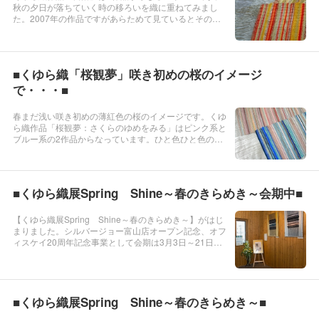
秋の夕日が落ちていく時の移ろいを織に重ねてみまし
た。2007年の作品ですがあらためて見ているとそのと
きのなんともいえない切ない感情がよみがえってきま
す。今アトリエに展示中です。
■くゆら織「桜観夢」咲き初めの桜のイメージ
で・・・■
春まだ浅い咲き初めの薄紅色の桜のイメージです。くゆ
ら織作品「桜観夢：さくらのゆめをみる」はピンク系と
ブルー系の2作品からなっています。ひと色ひと色の織
糸を入れて織りなしていくたびに、織の中から微かでほ
のかな音色が聞こえてきます。織りなしていく過程にお
いてはうっすらとベー...
■くゆら織展Spring Shine～春のきらめき～会期中■
【くゆら織展Spring Shine～春のきらめき～】がはじ
まりました。シルバージョー富山店オープン記念、オフ
ィスケイ20周年記念事業として会期は3月3日～21日ま
で。2Fギャラリーでの特別展示となるくゆら織作品は
大小さまざま全部で17点です。右記のくゆら織作品
「未明：みめいⅠ」「未明：みめ...
■くゆら織展Spring Shine～春のきらめき～■