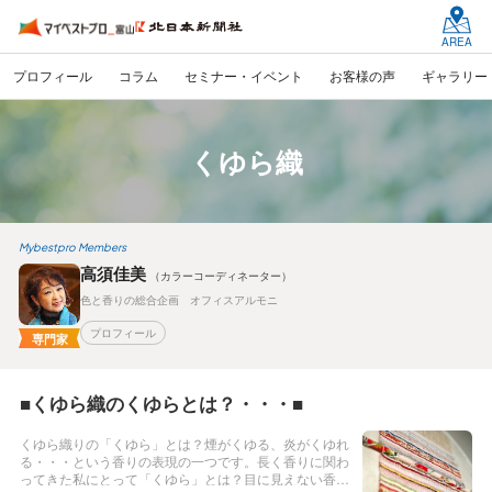
AREA
プロフィール
コラム
セミナー・イベント
お客様の声
ギャラリー
くゆら織
Mybestpro Members
高須佳美
（カラーコーディネーター）
色と香りの総合企画 オフィスアルモニ
プロフィール
専門家
■くゆら織のくゆらとは？・・・■
くゆら織りの「くゆら」とは？煙がくゆる、炎がくゆれ
る・・・という香りの表現の一つです。長く香りに関わ
ってきた私にとって「くゆら」とは？目に見えない香り