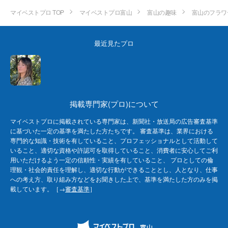
マイベストプロ TOP
マイベストプロ富山
富山の趣味
富山のフラワ
最近見たプロ
掲載専門家(プロ)について
マイベストプロに掲載されている専門家は、新聞社・放送局の広告審査基準
に基づいた一定の基準を満たした方たちです。 審査基準は、業界における
専門的な知識・技術を有していること、プロフェッショナルとして活動して
いること、適切な資格や許認可を取得していること、消費者に安心してご利
用いただけるよう一定の信頼性・実績を有していること、 プロとしての倫
理観・社会的責任を理解し、適切な行動ができることとし、人となり、仕事
への考え方、取り組み方などをお聞きした上で、基準を満たした方のみを掲
載しています。［→
審査基準
］