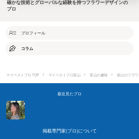
確かな技術とグローバルな経験を持つフラワーデザインの
プロ
プロフィール
コラム
マイベストプロ TOP
マイベストプロ富山
富山の趣味
富山のフラワ
最近見たプロ
掲載専門家(プロ)について