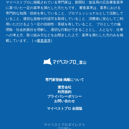
マイベストプロに掲載されている専門家は、新聞社・放送局の広告審査基準
に基づいた一定の基準を満たした方たちです。 審査基準は、業界における
専門的な知識・技術を有していること、プロフェッショナルとして活動して
いること、適切な資格や許認可を取得していること、消費者に安心してご利
用いただけるよう一定の信頼性・実績を有していること、 プロとしての倫
理観・社会的責任を理解し、適切な行動ができることとし、人となり、仕事
への考え方、取り組み方などをお聞きした上で、基準を満たした方のみを掲
載しています。［→
審査基準
］
専門家登録·掲載について
運営会社
利用規約
プライバシーポリシー
お問い合わせ
マイベストプロ 全国版
マイベストプロダイレクト
プロ50＋