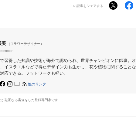
この記事をシェアする
恵美
（フラワーデザイナー）
reenmoon
で習得した知識や技術が海外で認められ、世界チャンピオンに師事。オ
、イスラエルなどで得たデザイン力も生かし、花や植物に関することな
対応できる。フットワークも軽い。
他のリンク
社が厳正なる審査をした登録専門家です