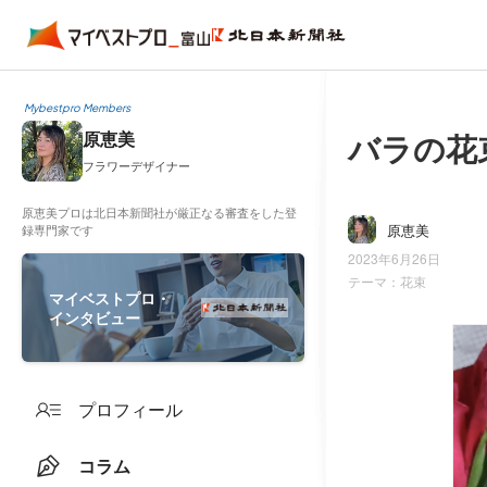
Mybestpro Members
バラの花
原恵美
フラワーデザイナー
原恵美プロは北日本新聞社が厳正なる審査をした登
原恵美
録専門家です
2023年6月26日
テーマ：
花束
マイベストプロ・
インタビュー
プロフィール
コラム