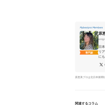
Mybestpro Members
原
emig
日本
リア
専門家
にも
原恵美プロは北日本新聞
関連するコラム