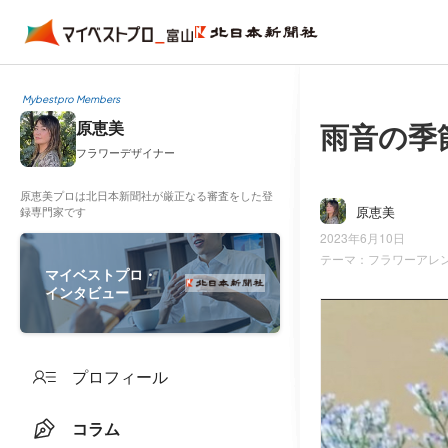
Mybestpro Members
雨音の季
原恵美
フラワーデザイナー
原恵美プロは北日本新聞社が厳正なる審査をした登
原恵美
録専門家です
2023年6月10日
テーマ：
フラワーアレ
マイベストプロ・
インタビュー
プロフィール
コラム