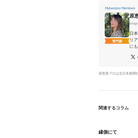
Mybestpro Members
原
emig
日本
リア
専門家
にも
原恵美プロは北日本新聞
関連するコラム
縁側にて