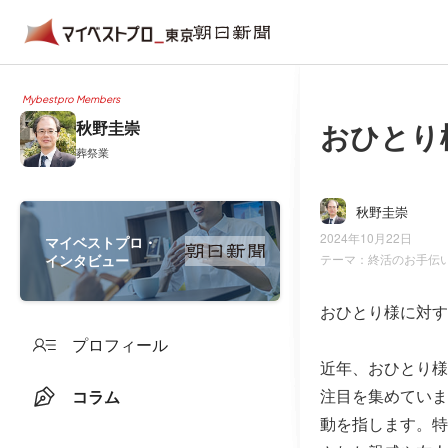
Mybestpro Members
おひとり
秋野圭崇
葬祭業
秋野圭崇
2024年10月22日
マイベストプロ・
インタビュー
テーマ：
終活のお手伝
おひとり様に対す
プロフィール
近年、おひとり様
注目を集めていま
コラム
動を指します。特