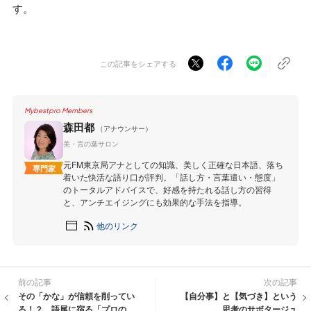
す。
この記事をシェアする
Mybestpro Members
森田都
（アナウンサー）
美・言の葉サロン
元FM東京局アナとしての知識、美しく正確な日本語、落ち
専門家
着いた快活な語り口が評判。「話し方・言葉遣い・態度」
のトータルアドバイスで、好感を持たれる話し方の習得
と、アンチエイジングにも効果的な手法を指導。
他のリンク
前の記事
次の記事
その「かな」が信頼を削ってい
【自分事】と【気づき】という
る！？ 語尾に宿る「プロの覚
思考のサボタージュ