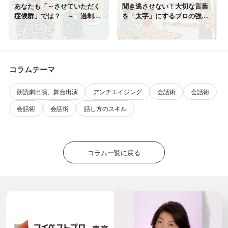
あなたも「～させていただく
聞き逃させない！大切な言葉
症候群」では？ ～ 過剰な
を「太字」にするプロの強調
多用は、むしろ耳障り！
術
コラムテーマ
朗読劇出演、舞台出演
アンチエイジング
会話術
会話術
会話術
会話術
話し方のスキル
コラム一覧に戻る