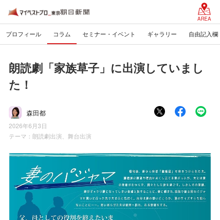
AREA
プロフィール
コラム
セミナー・イベント
ギャラリー
自由記入欄
朗読劇「家族草子」に出演していまし
た！
森田都
2026年6月3日
テーマ：
朗読劇出演、舞台出演