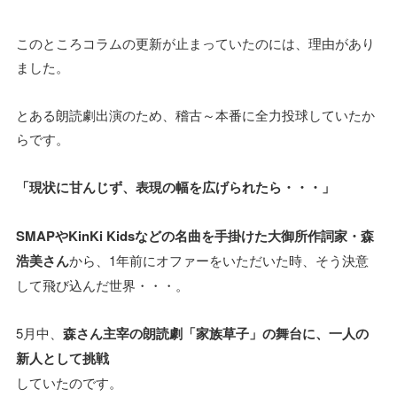
このところコラムの更新が止まっていたのには、理由があり
ました。
とある朗読劇出演のため、稽古～本番に全力投球していたか
らです。
「現状に甘んじず、表現の幅を広げられたら・・・」
SMAPやKinKi Kidsなどの名曲を手掛けた大御所作詞家・森
浩美さん
から、1年前にオファーをいただいた時、そう決意
して飛び込んだ世界・・・。
5月中、
森さん主宰の朗読劇「家族草子」の舞台に、一人の
新人として挑戦
していたのです。