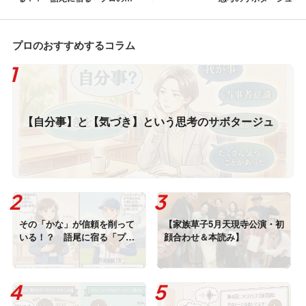
悟」
プロのおすすめするコラム
【自分事】と【気づき】という思考のサボタージュ
その「かな」が信頼を削って
【家族草子5月天現寺公演・初
いる！？ 語尾に宿る「プロ
顔合わせ＆本読み】
の覚悟」