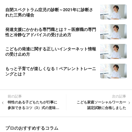
自閉スペクトラム症児の診断～2021年に診断さ
れた三男の場合
発達支援にかかわる専門職とは？～医療職の専門
性と冷静なアドバイスの受け止め方
こどもの発達に関する正しいインターネット情報
の受け止め方
もっと子育てが楽しくなる！ペアレントトレーニ
ングとは？
前の記事
次の記事
特性のある子どもたちが行事に
こども家庭ソーシャルワーカー
参加できるコツ（3）式の意味が
認定試験に合格しました
まだ分からず動いてしまうお子
さまの支援
プロのおすすめするコラム