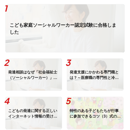
こども家庭ソーシャルワーカー認定試験に合格しま
した
発達相談はなぜ「社会福祉士
発達支援にかかわる専門職と
（ソーシャルワーカー）」に
は？～医療職の専門性と冷静
するといいの？
なアドバイスの受け止め方
こどもの発達に関する正しい
特性のある子どもたちが行事
インターネット情報の受け止
に参加できるコツ（3）式の意
め方
味がまだ分からず動いてしま
うお子さまの支援