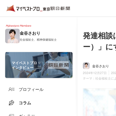
Mybestpro Members
発達相談
金谷さおり
社会福祉士、精神保健福祉士
ー）」に
マイベストプロ・
金谷さおり
インタビュー
2024年12月27日
20
テーマ：
社会福祉士に
プロフィール
コラム