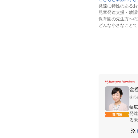
発達に特性のあるお
児童発達支援・放課
保育園の先生方への
どんな小さなことで
Mybestpro Members
金
株式会社
幅広
発達
専門家
る未