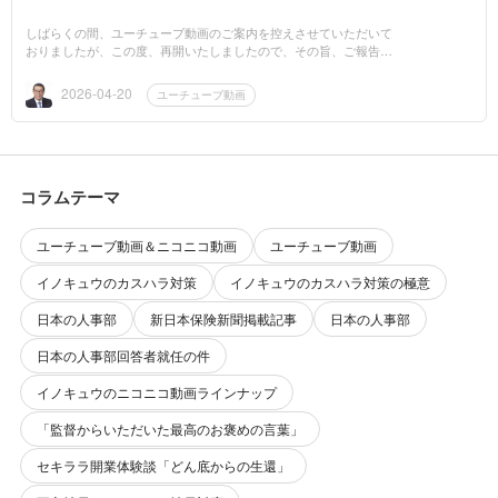
しばらくの間、ユーチューブ動画のご案内を控えさせていただいて
おりましたが、この度、再開いたしましたので、その旨、ご報告申
し上げます。なお、現在、ご視聴いただけます動画は次の通りで
す。是非、ご視聴...
2026-04-20
ユーチューブ動画
コラムテーマ
ユーチューブ動画＆ニコニコ動画
ユーチューブ動画
イノキュウのカスハラ対策
イノキュウのカスハラ対策の極意
日本の人事部
新日本保険新聞掲載記事
日本の人事部
日本の人事部回答者就任の件
イノキュウのニコニコ動画ラインナップ
「監督からいただいた最高のお褒めの言葉」
セキララ開業体験談「どん底からの生還」