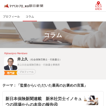
AREA
プロフィール
コラム
コラム
Mybestpro Members
井上久
（社会保険労務士・行政書士）
井上久社会保険労務士・行政書士事務所
プロフィール
専門家
テーマ：「監督からいただいた最高のお褒めの言葉」
新日本保険新聞連載 新米社労士イノキュ
ウの現場からの本音の報告④