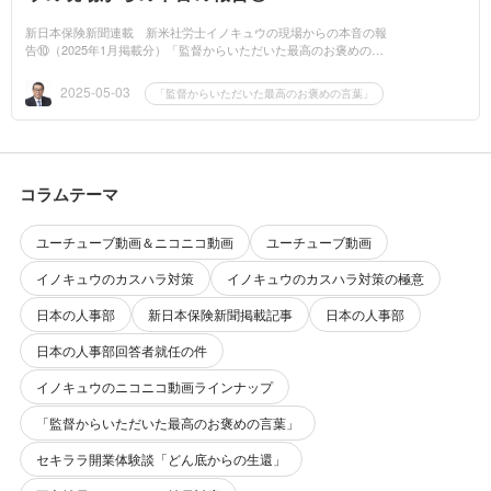
新日本保険新聞連載 新米社労士イノキュウの現場からの本音の報
告⑩（2025年1月掲載分）「監督からいただいた最高のお褒めの言
葉」（2025年1月掲載予定分）前回までの3回にわたり、私が社労
士・行政書士になっ...
2025-05-03
「監督からいただいた最高のお褒めの言葉」
コラムテーマ
ユーチューブ動画＆ニコニコ動画
ユーチューブ動画
イノキュウのカスハラ対策
イノキュウのカスハラ対策の極意
日本の人事部
新日本保険新聞掲載記事
日本の人事部
日本の人事部回答者就任の件
イノキュウのニコニコ動画ラインナップ
「監督からいただいた最高のお褒めの言葉」
セキララ開業体験談「どん底からの生還」