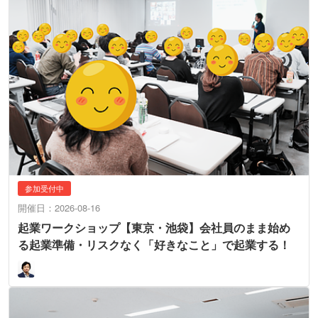
参加受付中
開催日：2026-08-16
起業ワークショップ【東京・池袋】会社員のまま始め
る起業準備・リスクなく「好きなこと」で起業する！