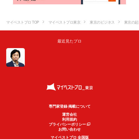
マイベストプロ TOP
マイベストプロ東京
東京のビジネス
東京の起
最近見たプロ
専門家登録·掲載について
運営会社
利用規約
プライバシーポリシー
お問い合わせ
マイベストプロ 全国版