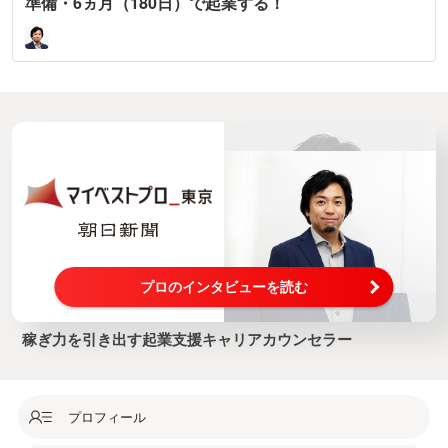
準備・6ヵ月（180日）で起業する！
プロのインタビューを読む
稼ぎ力を引き出す起業支援キャリアカウンセラー
プロフィール