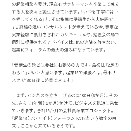
の起業相談を受け、現在もサラリーマンを卒業して独立
する人を次々と誕生させています。「いつも丁寧に背中
を押してくれる」と、その指導は受講生から大好評で
す。経験の浅いコンサルタントが増えている今、豊富な
実業経験に裏打ちされたカリキュラムや、勉強会の場で
個別に提供されるアドバイスは、他の追随を許さない、
起業18フォーラムの最大の強みになっています。
「受講生の殆どは会社にお勤めの方です。最初は『2足の
わらじ』がいいと思います。起業18で頑張れば、最小リ
スクで180日後に起業できます」
まず、ビジネスを立ち上げるのに180日（6か月）。その
先、さらに1年間（12か月）かけて、ビジネスを軌道に乗せ
ていきます。合計18か月の会社員卒業プロジェクト。
「起業18（ワンエイト）フォーラム」の18という数字の由
来はここから来ているそうです。