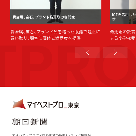
ICTを活用
貴金属、宝石、ブランド品買取の専門家
信
TPR
貴金属、宝石、ブランド品を培った眼識で適正に
最先端の教育
買い取り、顧客に価値と満足度を提供
する小学校受
マイベストプロは全国各地域の新聞社・テレビ局等が