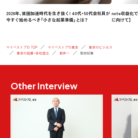
2026年、貧困加速時代を生き抜く! 40代・50代会社員が
note収益化
今すぐ始めるべき「小さな起業準備」とは？
に向けて】
マイベストプロ TOP
マイベストプロ東京
東京のビジネス
東京の起業・会社設立
新井一
取材記事
Other Interview