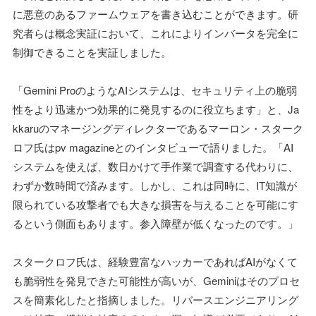
に悪意のあるファームウェアを書き込むことができます。研
究者らは概念実証において、これによりインバータを完全に
制御できることを実証しました。
「Gemini ProのようなAIシステムは、セキュリティ上の脆弱
性をより迅速かつ効果的に発見するのに役立ちます」と、Ja
kkaruのマネージングディレクターであるマーロン・スターク
ロフ氏はpv magazineとのインタビューで語りました。「AI
システムを使えば、数日かけて手作業で調査する代わりに、
わずか数時間で済みます。しかし、これは同時に、IT知識が
限られている攻撃者でも大きな損害を与えることを可能にす
るという側面もあります。参入障壁が低くなったのです。」
スタークロフ氏は、経験豊富なハッカーであればAIがなくて
も脆弱性を発見できた可能性が高いが、Geminiはそのプロセ
スを簡素化したと指摘しました。リバースエンジニアリング