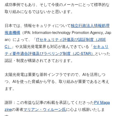
成功事例でもあり、そして今後のメーカーにとって標準的な
取り組みになるではないかと思います。
日本では、情報セキュリティについて
独立行政法人情報処理
推進機構
（IPA: Information-technology Promotion Agency, Jap
an）によって、「
ITセキュリティ評価及び認証制度（JISE
C）
」や太陽光発電業界も対応が進んできている「
セキュリ
ティ要件適合評価及びラベリング制度（JC-STAR）
といった
認証・制度が構築されてきております。
太陽光発電は重要な基幹インフラですので、AIを活用しつ
つ、AIを使った脅威から守る、取り組みが重要であると考え
ます。
謝辞：この有益な記事の転載を承諾してくださった
PV Maga
zine
の著者
マリアン・ウィルーン氏
に心より感謝いたしま