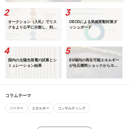
オークション（入札）でリス
OECDによる気候変動対策ダ
クをより公平に分散し、利益
ッシュボード
を最大化できる方法 (IRENA)
国内の太陽光発電の試算とシ
EU域内の再生可能エネルギー
ミュレーション結果
が化石燃料ショックからヨー
ロッパを守る方法 (SolarPow
er Europe)
コラムテーマ
ソーラー
エネルギー
コンサルティング