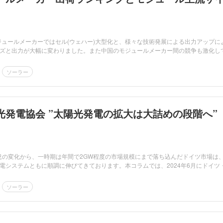
モジュールメーカーではセル(ウェハー)大型化と、様々な技術発展による出力アップに
ズと出力が大幅に変わりました。また中国のモジュールメーカー間の競争も激化し
ソーラー
光発電協会 ”太陽光発電の拡大は大詰めの段階へ”
市況の変化から、一時期は年間で2GW程度の市場規模にまで落ち込んだドイツ市場は
電システムともに順調に伸びてきております。本コラムでは、2024年6月にドイツ
ソーラー