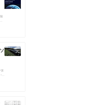
太陽
ま
ソ
予算
いう
イ