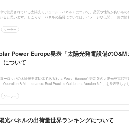
中で使用されている太陽光モジュール（パネル）について、品質や性能が良いもの
いると思います。ところが、パネルの品質については、イメージや伝聞、一部の情
ソーラー
olar Power Europe発表「太陽光発電設備のO&M
」について
、ヨーロッパの太陽光発電団体であるSolarPower Europeが最新版の太陽光発電保守
e: Best Practice Guidelines Version 6.0 」を発表致しまし
ソーラー
の太陽光パネルの出荷量世界ランキングについて