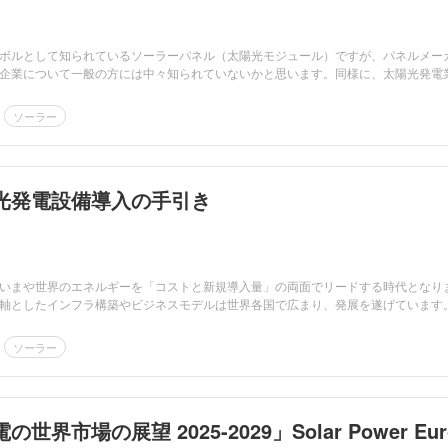
ボルとして知られているソーラーパネル（太陽光モジュール）ですが、パネルメー
企業について一般の方には中々知られていないかと思います。同様に、太陽光発電
ソーラー
光発電設備導入の手引き
いまや世界のエネルギーを「コストと新規導入量」の両面でリードする時代となり
軸としたインフラ構築やビジネスモデルは世界各国で広まり、発展を遂げています
ソーラー
世界市場の展望 2025-2029」Solar Power Eur