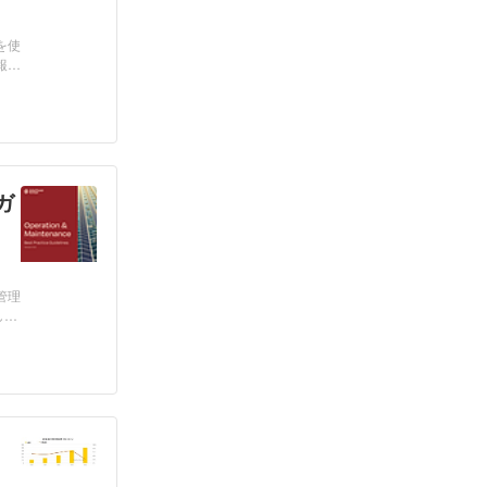
を使
報の
ガ
管理