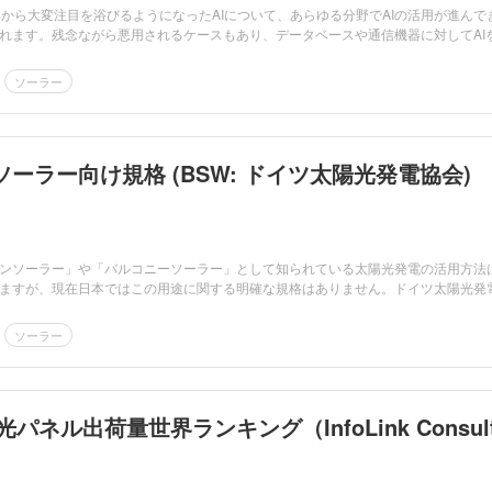
ースから大変注目を浴びるようになったAIについて、あらゆる分野でAIの活用が進んで
れます。残念ながら悪用されるケースもあり、データベースや通信機器に対してAI
ソーラー
ーラー向け規格 (BSW: ドイツ太陽光発電協会)
ンソーラー」や「バルコニーソーラー」として知られている太陽光発電の活用方法
ますが、現在日本ではこの用途に関する明確な規格はありません。ドイツ太陽光発
ソーラー
光パネル出荷量世界ランキング（InfoLink Consult