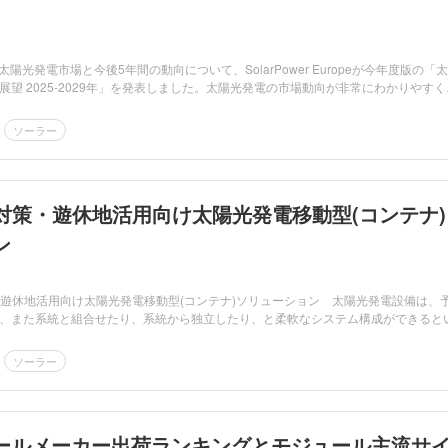
太陽光発電市場と今後5年間の動向について、SolarPower Europeが今年度版の「
展望 2025-2029年」を発表しました。太陽光発電の市場動向が非常にわかりやすく
ソーラー
害対策・遊休地活用向け太陽光発電移動型(コンテナ)
ン
遊休地活用向け太陽光発電移動型(コンテナ)ソリューション 太陽光発電設備は、
、また系統と組合せたり、系統から独立したり、と柔軟なシステム構成ができると
ソーラー
ールメーカー出荷ランキングとモジュール主流サ