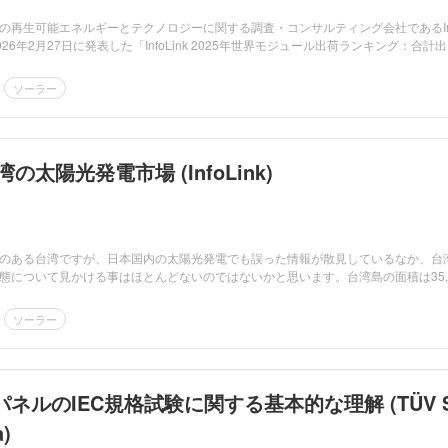
の再生可能エネルギーとテクノロジーに関する調査・コンサルティング会社であるIn
ingが2026年2月27日に発表した「InfoLink 2025年世界モジュール出荷ランキング：合計
ソーラー
湾の太陽光発電市場 (InfoLink)
のある台湾ですが、日本国内の太陽光発電でも誤った情報が散見しているなか、台
態について見かける事はほとんどないのではないかと思います。台湾島の面積は35,
ソーラー
ネルのIEC規格試験に関する基本的な理解 (TÜV 
a)