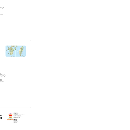
fo
出荷
湾の
88
S