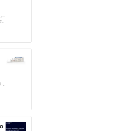
カー
業界
まし
。大
o