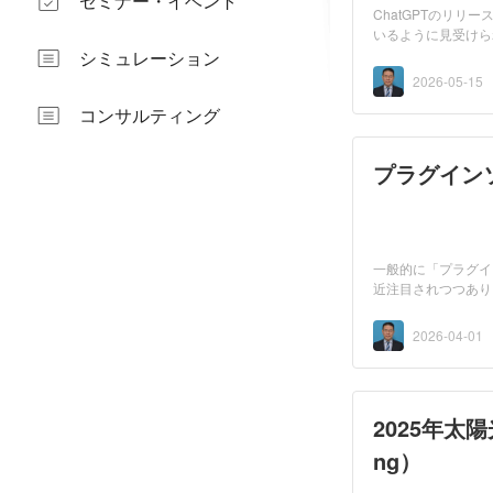
セミナー・イベント
ChatGPTのリリ
いるように見受けら
用した...
シミュレーション
2026-05-15
コンサルティング
プラグインソ
一般的に「プラグイ
近注目されつつあり
会...
2026-04-01
2025年太陽
ng）