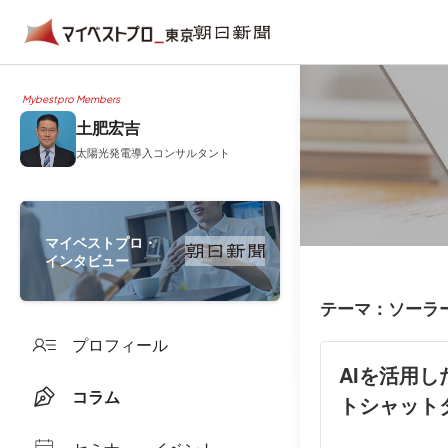
Mybestpro Members
土肥宏吉
太陽光発電導入コンサルタント
マイベストプロ・
インタビュー
テーマ：ソーラ
プロフィール
AIを活用
コラム
トシャットダウ