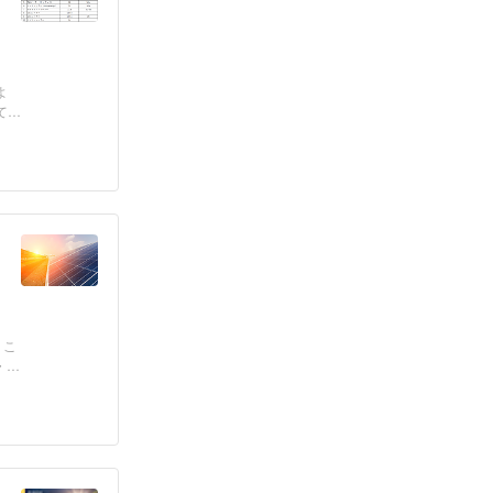
よ
てお
、こ
・ミ