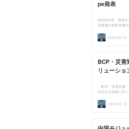
pe発表
2025年5月、世界の
光発電の世界市場の
とめられて...
2025-05-15
BCP・災
リューショ
BCP・災害対策・
や広さや目的に応じ
特徴...
2025-02-15
中国モジュ