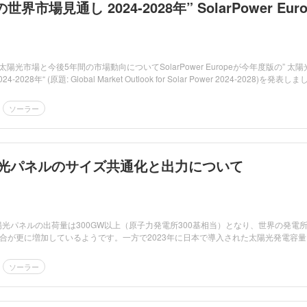
市場見通し 2024-2028年” SolarPower Euro
太陽光市場と今後5年間の市場動向についてSolarPower Europeが今年度版の” 太陽
028年“ (原題: Global Market Outlook for Solar Power 2024-2028)を発表しま
ソーラー
太陽光パネルのサイズ共通化と出力について
太陽光パネルの出荷量は300GW以上（原子力発電所300基相当）となり、世界の発電
合が更に増加しているようです。一方で2023年に日本で導入された太陽光発電容量
ソーラー