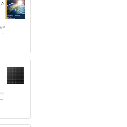
p
光発
し
所の
は