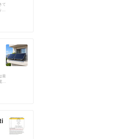
きて
を活
は最
電協
i