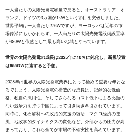
一人当たりの太陽光発電容量で見ると、オーストラリア、オ
ランダ、ドイツの3カ国が1kWという節目を突破しました。
世界平均は一人当たり276Wですが、ヨーロッパは近年の市
場停滞にもかかわらず、一人当たりの太陽光発電設備設置率
が480Wと依然として最も高い地域となっています。
世界の太陽光発電の成長は2025年に10％に鈍化し、新規設置
は655GWに達すると予想。
2025年は世界の太陽光発電業界にとって極めて重要な年とな
るでしょう。太陽光発電の構造的な成長は、記録的な低価
格、独自の汎用性、そしてさらなるコスト低下による比類の
ない競争力を持つ中国によって引き続き牽引されています。
同時に、化石燃料への政治的支援の復活、マクロ経済の逆
風、地政学的ダイナミクスの変化など、外部からの圧力が高
まっており、これら全てが市場の不確実性を高めています。