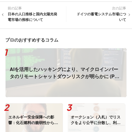
前の記事
次の記事
日本の人口推移と国内太陽光発
ドイツの蓄電システム市場につ
電市場の推移について
いて
プロのおすすめするコラム
AIを活用したハッキングにより、マイクロインバー
タのリモートシャットダウンリスクが明らかに (PV
Magazine)
エネルギー安全保障への影
オークション（入札）でリス
響：化石燃料の脆弱性から電
クをより公平に分散し、利益
力の自立へ（EMBER）
を最大化できる方法 (IRENA)