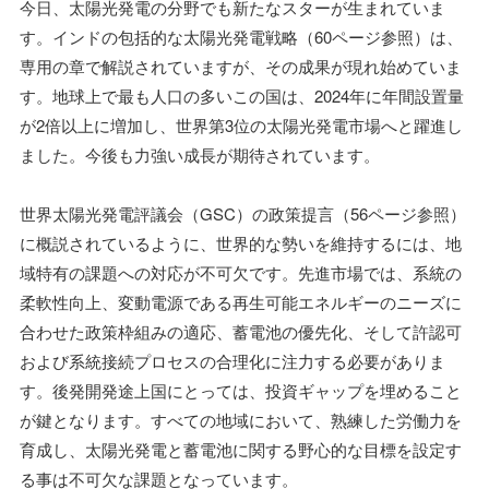
今日、太陽光発電の分野でも新たなスターが生まれていま
す。インドの包括的な太陽光発電戦略（60ページ参照）は、
専用の章で解説されていますが、その成果が現れ始めていま
す。地球上で最も人口の多いこの国は、2024年に年間設置量
が2倍以上に増加し、世界第3位の太陽光発電市場へと躍進し
ました。今後も力強い成長が期待されています。
世界太陽光発電評議会（GSC）の政策提言（56ページ参照）
に概説されているように、世界的な勢いを維持するには、地
域特有の課題への対応が不可欠です。先進市場では、系統の
柔軟性向上、変動電源である再生可能エネルギーのニーズに
合わせた政策枠組みの適応、蓄電池の優先化、そして許認可
および系統接続プロセスの合理化に注力する必要がありま
す。後発開発途上国にとっては、投資ギャップを埋めること
が鍵となります。すべての地域において、熟練した労働力を
育成し、太陽光発電と蓄電池に関する野心的な目標を設定す
る事は不可欠な課題となっています。