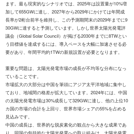
ます。最も現実的なシナリオでは、2025年は設置量が10%増
加して655GWに達し、2027年から2029年にかけては年間成
長率が2桁台前半を維持し、この予測期間末の2029年までに9
30GWに達すると予測しています。しかし世界太陽光発電評
議会（Global Solar Council）が掲げる2030年までに8TWとい
う目標値を達成するには、導入ペースを大幅に加速させる必
要があり、年間平均約1TWの新規設置が必要となります。
重要な問題は、太陽光発電市場の成長が不均等な分布になっ
ていることです。
市場拡大の大部分は中国を筆頭にアジア太平洋地域に集中し
ており、地域間の格差が拡大しています。2024年には、中国
の太陽光発電市場は30%成長して329GWに達し、他の上位10
カ国の市場の合計を上回り、世界市場シェアの55%を占める
見込みです。
中国の成長は、世界的な脱炭素化の観点から大きな成果であ
り、同国の包括的な太陽光発電への取り組みは、太陽光発電