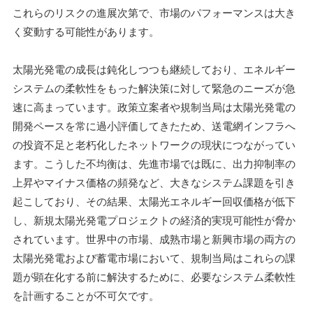
これらのリスクの進展次第で、市場のパフォーマンスは大き
く変動する可能性があります。
太陽光発電の成長は鈍化しつつも継続しており、エネルギー
システムの柔軟性をもった解決策に対して緊急のニーズが急
速に高まっています。政策立案者や規制当局は太陽光発電の
開発ペースを常に過小評価してきたため、送電網インフラへ
の投資不足と老朽化したネットワークの現状につながってい
ます。こうした不均衡は、先進市場では既に、出力抑制率の
上昇やマイナス価格の頻発など、大きなシステム課題を引き
起こしており、その結果、太陽光エネルギー回収価格が低下
し、新規太陽光発電プロジェクトの経済的実現可能性が脅か
されています。世界中の市場、成熟市場と新興市場の両方の
太陽光発電および蓄電市場において、規制当局はこれらの課
題が顕在化する前に解決するために、必要なシステム柔軟性
を計画することが不可欠です。