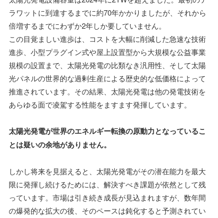
ラワットに到達するまでに約70年かかりましたが、それから
倍増するまでにわずか2年しか要していません。
この目覚ましい進歩は、コストを大幅に削減した急速な技術
進歩、小型プラグイン式や屋上設置型から大規模な公益事業
規模の設置まで、太陽光発電の比類なき汎用性、そして太陽
光パネルの世界的な過剰生産による歴史的な低価格によって
推進されています。その結果、太陽光発電は他の発電技術を
あらゆる面で凌駕する性能をますます発揮しています。
太陽光発電が世界のエネルギー転換の原動力となっているこ
とは疑いの余地がありません。
しかし将来を見据えると、太陽光発電がその潜在能力を最大
限に発揮し続けるためには、解決すべき課題が依然として残
っています。市場は引き続き成長が見込まれますが、数年間
の爆発的な拡大の後、そのペースは鈍化すると予測されてい