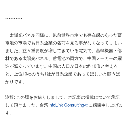
**********
太陽光パネル同様に、以前世界市場でも存在感のあった蓄
電池の市場でも日系企業の名前を見る事がなくなってしまい
ました。益々重要度が増してきている電気で、基幹機器・部
材である太陽光パネル、蓄電池の両方で、中国メーカーの躍
進が際立っています。中国の人口が日本の約10倍と考える
と、上位10社のうち1社が日系企業であってほしいと願うば
かりです。
謝辞: この場をお借りしまして、本記事の掲載について承諾
して頂きました、台湾
InfoLink Consulting社
に感謝申し上げま
す。