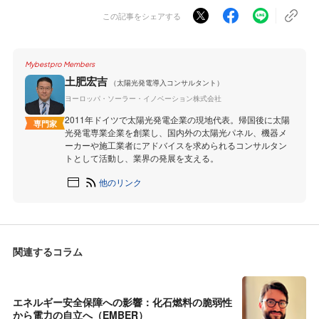
この記事をシェアする
Mybestpro Members
土肥宏吉
（太陽光発電導入コンサルタント）
ヨーロッパ・ソーラー・イノベーション株式会社
2011年ドイツで太陽光発電企業の現地代表。帰国後に太陽
専門家
光発電専業企業を創業し、国内外の太陽光パネル、機器メ
ーカーや施工業者にアドバイスを求められるコンサルタン
トとして活動し、業界の発展を支える。
他のリンク
関連するコラム
エネルギー安全保障への影響：化石燃料の脆弱性
から電力の自立へ（EMBER）