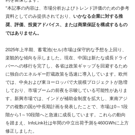
*本記事の内容は、市場分析およびトレンド評価のための参考
資料としてのみ提供されており、
いかなる企業に対する推
奨、評価、投資アドバイス、または商業保証を構成するもの
ではありません。
2025年上半期、蓄電池(セル)市場は保守的な予想を上回り、
楽観的な傾向を示しました。現在、中国は新たな成長ドライ
バーへの移行を完了し、各省は政策ギャップを回避するため
に独自のエネルギー貯蔵政策を迅速に導入しています。欧州
では、中央および東ヨーロッパで大規模プロジェクトが急増
しており、市場ブームの前夜を示唆している可能性がありま
す。新興市場では、インドが補助金制度を拡大し、東南アジ
アの複数の国が中長期計画を発表したことで、市場は0～1段
階から1～10段階へと急速に成長しています。これらの動向
を踏まえ、InfoLink社は年間の中立出荷予測を460GWhに上方
修正しました。