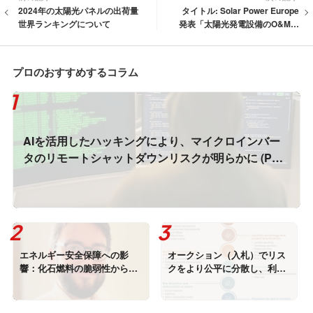
2024年の太陽光パネルの出荷量
タイトル: Solar Power Europe
世界ランキングについて
発表「太陽光発電設備のO&Mガ
イドライン」について
プロのおすすめするコラム
AIを活用したハッキングにより、マイクロインバー
タのリモートシャットダウンリスクが明らかに (PV
Magazine)
エネルギー安全保障への影
オークション（入札）でリス
響：化石燃料の脆弱性から電
クをより公平に分散し、利益
力の自立へ（EMBER）
を最大化できる方法 (IRENA)