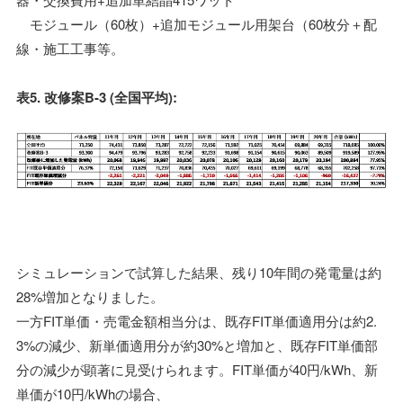
モジュール（60枚）+追加モジュール用架台（60枚分＋配
線・施工工事等。
表5. 改修案B-3 (全国平均):
シミュレーションで試算した結果、残り10年間の発電量は約
28%増加となりました。
一方FIT単価・売電金額相当分は、既存FIT単価適用分は約2.
3%の減少、新単価適用分が約30%と増加と、既存FIT単価部
分の減少が顕著に見受けられます。FIT単価が40円/kWh、新
単価が10円/kWhの場合、