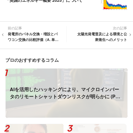
「英国のエネルギー概要 2025」について
前の記事
次の記事
発電所のパネル交換・増設とパ
太陽光発電普及による環境と公
ワコン交換の比較評価（A. 単相
衆衛生へのメリット
低圧）
プロのおすすめするコラム
AIを活用したハッキングにより、マイクロインバー
タのリモートシャットダウンリスクが明らかに (PV
Magazine)