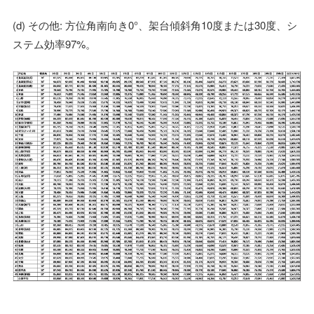
(d) その他: 方位角南向き0°、架台傾斜角10度または30度、シ
ステム効率97%。