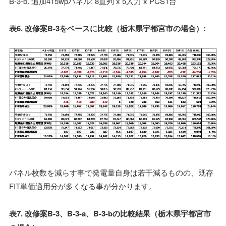
B-3-b. 追加415wpパネル: 8直列 x 5入力 x PCS1台
表6. 改修案B-3をベースに比較（栃木県宇都宮市の場合）:
パネル枚数を減らす事で発電量自身は若干減るものの、既存
FIT単価適用分が多くなる事が分かります。
表7. 改修案B-3、B-3-a、B-3-bの比較結果（栃木県宇都宮市