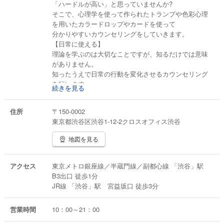
「ハードルが高い」と思っていませんか?
そこで、心理学を使って作られたトランプや色彩心理
を用いたカラードロップやカードを使って
分かりやすいカウンセリングをしていきます。
【日常に使える】
理論を学ぶのは大切なことですが、知るだけでは意味
がありません。
知ったうえで日常の行動を変化させるカウンセリング
を行います。
続きを見る
【成果がでる】
私が心理学を学び始めたきっかけは、営業成績を上げ
住所
〒150-0002
たいとか人間関係の悩みでした。
東京都渋谷区渋谷1-12-2クロスオフィス渋谷
学ぶだけではなく成果がでることが必要でした。
考え方や行動の変化を成果につなげるコーチング要素
地図を見る
を取り入れています。
アクセス
東京メトロ銀座線／半蔵門線／副都心線 「渋谷」駅
B3出口 徒歩1分
JR線 「渋谷」駅 宮益坂口 徒歩3分
営業時間
10：00～21：00