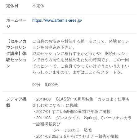
定休日
不定休
ホームペー
https://www.artemis-ares.jp/
ジ
【セルフカ
ご自身のお悩みを解決する第一歩として、体験セッシ
ウンセリン
ョンをお申込み下さい。
グ講座】体
継続セッションに移行するかどうかや、継続セッショ
験セッショ
ンで行う方向性を見極めるための時間です。この一回
ン
でのヒントで、ご自身でやっていけそうという方もい
らっしゃいますので、まずはここからスタートを。
90分 6,000円
メディア掲
・2018/08 CLASSY 10月号特集「カッコよく仕事も
載
楽しむ女になる!」に掲載
・2017/01 すごい!研修50選2017年版に掲載
・2011/03 ダンスタイム Springにてパーソナルカラ
ー診断掲載及び
5ページのカラー監修
・2011/03 25ans 5月号にてセミナー報告が掲載