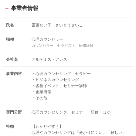
・マイナビ主催・玉川大学学生向けコミュニケーションセミナー講
事業者情報
師を担当
2010年 ・三菱伊勢丹MIカード・フィナンシェルジュプラザ主催
「40歳までに考える○○のこと」セミナー
氏名
斎藤せい子（さいとうせいこ）
・東京ビジネスラボラトリーにて講師活動をスタート
・鎌倉就労サポートセンターねくすと主催・障害者就職支援
職種
心理カウンセラー
セミナー
カウンセラー、セラピスト、研修講師
・三菱伊勢丹MIカード・フィナンシェルジュプラザ主催 タ
イプ別投資セミナー
会社名
アルテミス・アレス
2009年 トヨタMEGAWEB × Kirajyo バレンタインイベント講師
2008年 ひこうき雲主催 CA受験者向ミニセミナー
事業内容
・心理カウンセリング、セラピー
・ビジネスカウンセリング
・各種イベント、セミナー講師
・企業研修
・その他
専門分野
心理カウンセリング、セミナー・研修 ほか
特徴
【わかりやすさ】
心理やカウンセリングは「分かりにくい」「難しい」