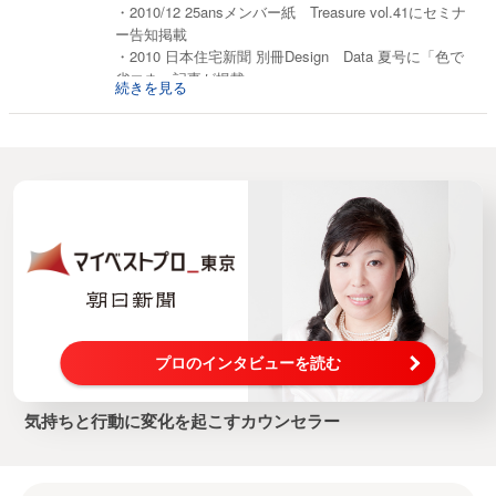
・2010/12 25ansメンバー紙 Treasure vol.41にセミナ
ー告知掲載
・2010 日本住宅新聞 別冊Design Data 夏号に「色で
省エネ」記事が掲載
続きを見る
・2010 日本住宅新聞 別冊Design Data 春号に「顧
客満足」記事が掲載
・学生が聞いた起業家の心ReLifeにインタビュー掲載
・2009年12月 書籍「チャレンジングカンパニー」コ
ンサルティング編に掲載
・2009年03月03日号 週間女性にてTOYOTA×kirajo
MEGA Web バレンタインイベ
ント の模様が掲載
・2009年02月 FM横浜 ドライバーズミーティングに
てインタビューが放送
プロのインタビューを読む
気持ちと行動に変化を起こすカウンセラー