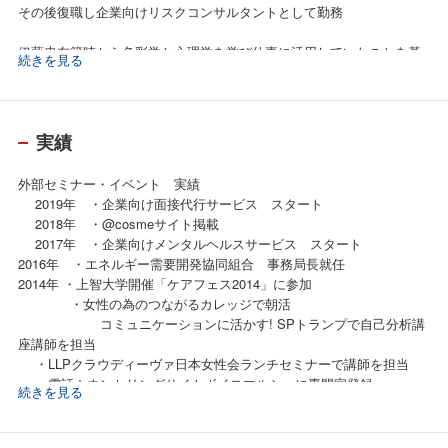
その後復職し企業向けリスクコンサルタントとして勤務
伊藤忠在籍時から色彩学と心理学を学び仕事に活用していたことを基
続きを見る
礎に
2007年10月に退職後、「色と心理の専門家」として独立
幸せ心理ナビゲーター(カウンセラー)として現在活動中
実績
資格その他
・日本カラーコミュニケーション協会
外部セミナー・イベント 実績
認定イメージコンサルタント
2019年 ・企業向け面接代行サービス スタート
認定カラーセラピーインストラクター
2018年 ・@cosmeサイト掲載
・AFT 1級色彩コーディネーター
2017年 ・企業向けメンタルヘルスサービス スタート
・東京ビジネスカウンセラー学院
2016年 ・エネルギー需要開発協同組合 事務局長就任
認定 ファシリテーター
2014年 ・上智大学開催「ケアフェス2014」に参加
・NPOキャリア戦略研究機構会員
・女性の為のつながるカレッジで朝活
・㈱SORA こころ育て研究所
コミュニケーションに活かす! SPトランプで自己分析講
コミュニケーションカウンセラー その他
座講師を担当
・LLPクラウディーヴァ日本女性会ランチセミナーで講師を担当
・電話カウンセリングサイトボイスマルシェに専門家登録
続きを見る
2013年 ・岩手県トラパンツコンテンツスクールにて職業人講話担当
をスタート
・上智大学開催「介護なんでも文化祭」に参加