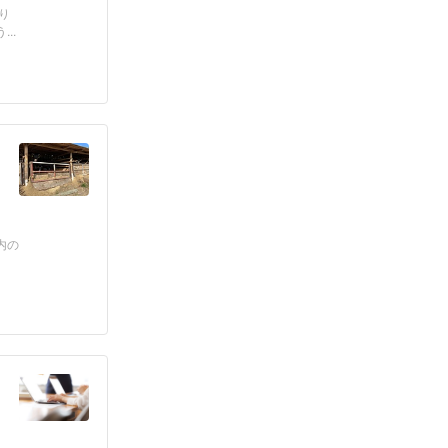
り
..
内の