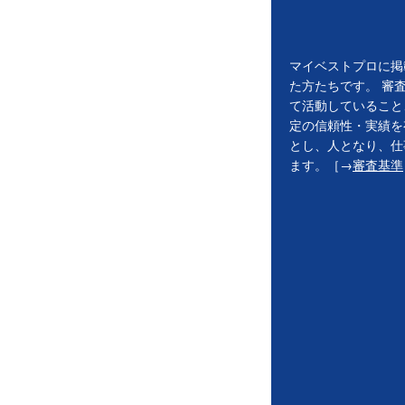
マイベストプロに掲
た方たちです。 審
て活動していること
定の信頼性・実績を
とし、人となり、仕
ます。［→
審査基準