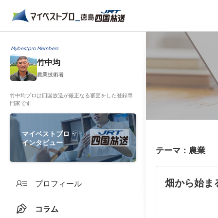
Mybestpro Members
竹中均
農業技術者
竹中均プロは四国放送が厳正なる審査をした登録専
門家です
マイベストプロ・
インタビュー
テーマ：農業
畑から始ま
プロフィール
コラム