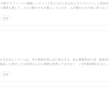
 ①親子でフィーバー農園ハンティング②エコから生まれたワクワクイベント③米作
り農業を通して、人との繋がりを大事にしています。人の繋がりを大切に保つという.
農業
せる方法として一つは、牛の堆肥を田んぼに投入する。私が農業初めた頃、姫路市
納品した時のことお米屋さんから堆肥は使用してますか？ と2年連続聞かれまし...
農業