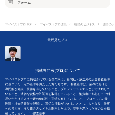
フォーム
マイベストプロ TOP
マイベストプロ徳島
徳島のビジネス
徳島のホ
最近見たプロ
掲載専門家(プロ)について
マイベストプロに掲載されている専門家は、新聞社・放送局の広告審査基準
に基づいた一定の基準を満たした方たちです。 審査基準は、業界における
専門的な知識・技術を有していること、プロフェッショナルとして活動して
いること、適切な資格や許認可を取得していること、消費者に安心してご利
用いただけるよう一定の信頼性・実績を有していること、 プロとしての倫
理観・社会的責任を理解し、適切な行動ができることとし、人となり、仕事
への考え方、取り組み方などをお聞きした上で、基準を満たした方のみを掲
載しています。［→
審査基準
］