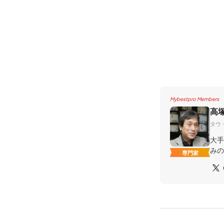
Mybestpro Members
高
タウ
大手
みの
専門家