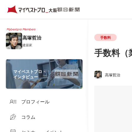
Mybestpro Members
高塚哲治
手数料
建築家
手数料（
マイベストプロ・
高塚哲治
インタビュー
プロフィール
コラム