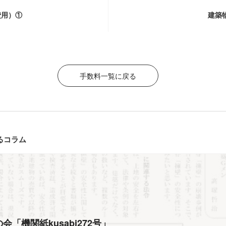
費用）①
建築
手数料一覧に戻る
るコラム
会「機関紙kusabi272号」