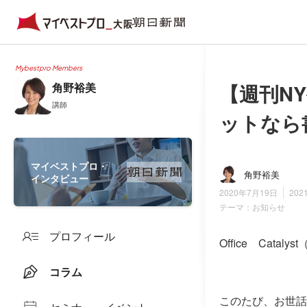
Mybestpro Members
【週刊N
角野裕美
講師
ットなら
マイベストプロ・
角野裕美
インタビュー
2020年7月19日
202
テーマ：
お知らせ
プロフィール
Office Cat
コラム
このたび、お世話