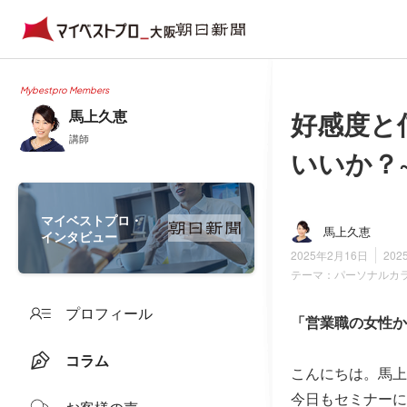
Mybestpro Members
好感度と
馬上久恵
講師
いいか？
マイベストプロ・
馬上久恵
インタビュー
2025年2月16日
202
テーマ：
パーソナルカ
プロフィール
「営業職の女性か
コラム
こんにちは。馬上
今日もセミナーに