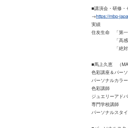
■講演会・研修・
→
https://mbp-jap
実績
住友生命 「第一
「高感度が
「絶対に垢抜
■馬上久恵 （MAG
色彩講座＆パーソナ
パーソナルカラー
色彩講師
ジュエリーアドバ
専門学校講師
パーソナルスタイ