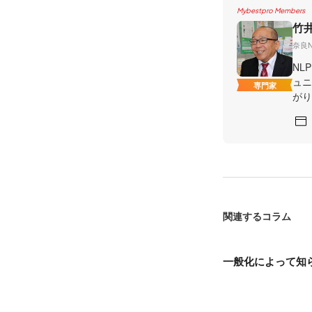
Mybestpro Members
竹
奈良
NL
ュニ
専門家
がり
関連するコラム
一般化によって知