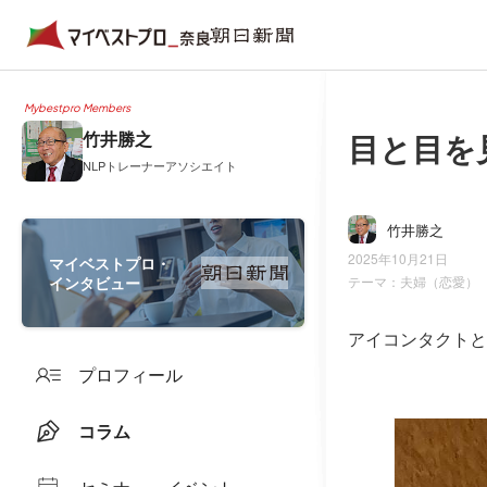
Mybestpro Members
目と目を
竹井勝之
NLPトレーナーアソシエイト
竹井勝之
2025年10月21日
マイベストプロ・
インタビュー
テーマ：
夫婦（恋愛）
アイコンタクトと
プロフィール
コラム