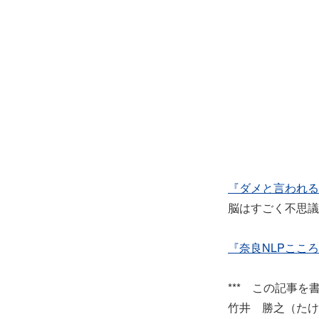
『ダメと言われる
脳はすごく不思議
『奈良NLPここ
*** この記事を書
竹井 勝之（たけ