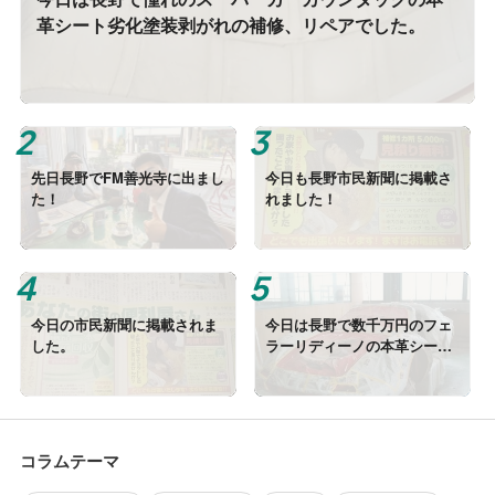
革シート劣化塗装剥がれの補修、リペアでした。
先日長野でFM善光寺に出まし
今日も長野市民新聞に掲載さ
た！
れました！
今日の市民新聞に掲載されま
今日は長野で数千万円のフェ
した。
ラーリディーノの本革シート
の劣化（穴、剥がれ）の補
修、リペアでした。
コラムテーマ