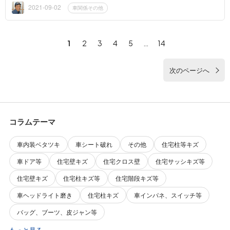
したら、業者...
2021-09-02
車関係その他
1
2
3
4
5
…
14
次のページへ
コラムテーマ
車内装ベタツキ
車シート破れ
その他
住宅柱等キズ
車ドア等
住宅壁キズ
住宅クロス壁
住宅サッシキズ等
住宅壁キズ
住宅柱キズ等
住宅階段キズ等
車ヘッドライト磨き
住宅柱キズ
車インパネ、スイッチ等
バッグ、ブーツ、皮ジャン等
もっと見る