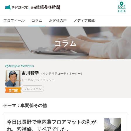
AREA
プロフィール
コラム
お客様の声
メディア掲載
コラム
Mybestpro Members
吉川智幸
（インテリアコーディネーター）
トータルリペア ヨッシー
プロフィール
専門家
テーマ：車関係その他
今日は長野で車内装フロアマットの剥が
れ、穴補修、リペアでした。