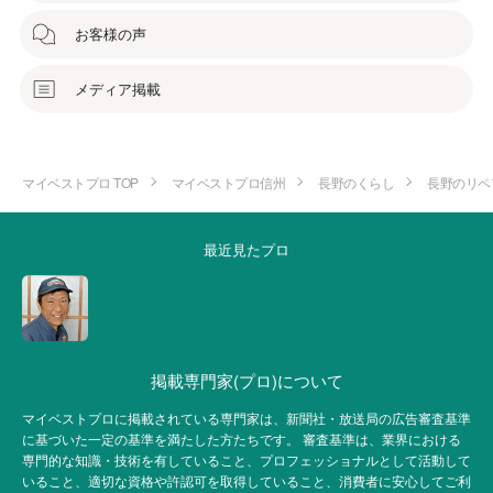
お客様の声
メディア掲載
マイベストプロ TOP
マイベストプロ信州
長野のくらし
長野のリペ
最近見たプロ
掲載専門家(プロ)について
マイベストプロに掲載されている専門家は、新聞社・放送局の広告審査基準
に基づいた一定の基準を満たした方たちです。 審査基準は、業界における
専門的な知識・技術を有していること、プロフェッショナルとして活動して
いること、適切な資格や許認可を取得していること、消費者に安心してご利