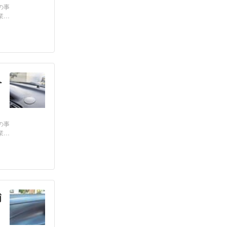
の事
業
ペ
の事
業
補