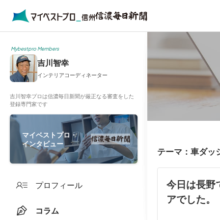
Mybestpro Members
吉川智幸
インテリアコーディネーター
吉川智幸プロは信濃毎日新聞が厳正なる審査をした
登録専門家です
マイベストプロ・
インタビュー
テーマ：車ダッ
今日は長野
プロフィール
アでした。
コラム