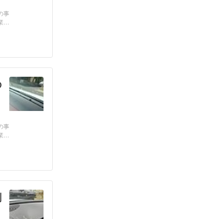
の事
業
の
の事
業
剤