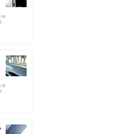
の事
業
、
の事
業
で