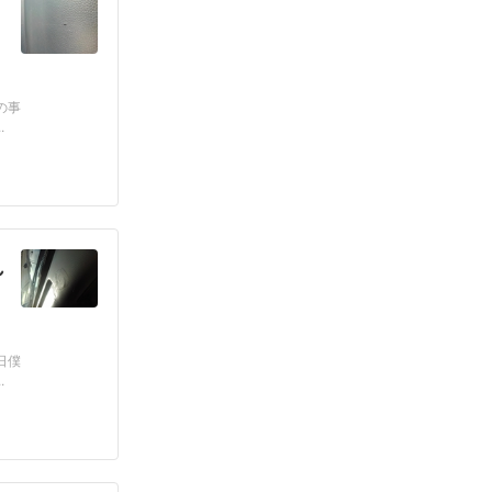
リ
の事
.
れ
日僕
.