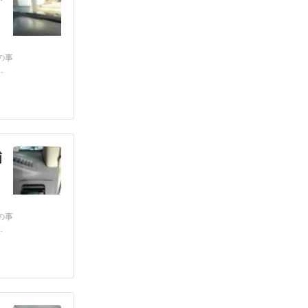
の事
.
補
の事
.