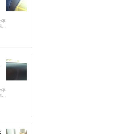
の事
業
し
の事
業
が