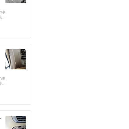
の事
業
の事
業
ア