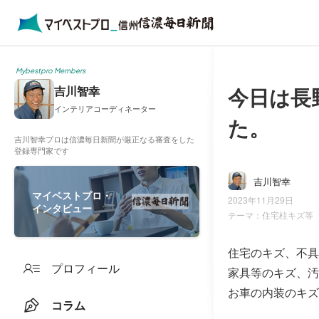
Mybestpro Members
今日は長
吉川智幸
インテリアコーディネーター
た。
吉川智幸プロは信濃毎日新聞が厳正なる審査をした
登録専門家です
吉川智幸
マイベストプロ・
2023年11月29日
インタビュー
テーマ：
住宅柱キズ等
住宅のキズ、不具
プロフィール
家具等のキズ、汚
お車の内装のキズ
コラム