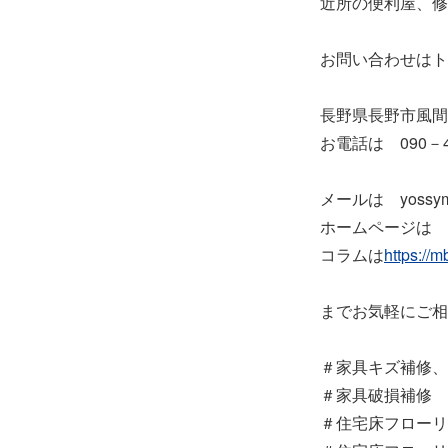
近所の便利屋、修
お問い合わせは
吉川 
長野県長野市風
お電話は 090－4
メールは yossymhr
ホームページは www
コラムは
https://
までお気軽にご相
＃家具キズ補修、
＃家具破損補修
＃住宅床フローリ