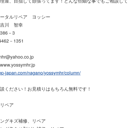
理屋、目指して頑張ってます！どんな些細な事でもご相談して
トータルリペア ヨッシー
智幸
間386－3
462－1351
@yahoo.co.jp
.yossymhr.jp
mbp-japan.com/nagano/yossymhr/column/
談ください！お見積りはもちろん無料です！
リペア
ングキズ補修、リペア