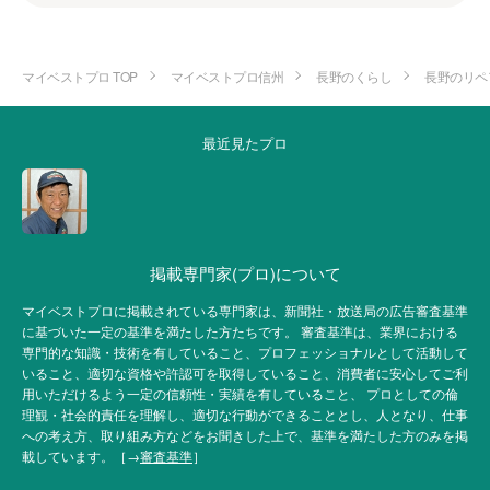
マイベストプロ TOP
マイベストプロ信州
長野のくらし
長野のリペ
最近見たプロ
掲載専門家(プロ)について
マイベストプロに掲載されている専門家は、新聞社・放送局の広告審査基準
に基づいた一定の基準を満たした方たちです。 審査基準は、業界における
専門的な知識・技術を有していること、プロフェッショナルとして活動して
いること、適切な資格や許認可を取得していること、消費者に安心してご利
用いただけるよう一定の信頼性・実績を有していること、 プロとしての倫
理観・社会的責任を理解し、適切な行動ができることとし、人となり、仕事
への考え方、取り組み方などをお聞きした上で、基準を満たした方のみを掲
載しています。［→
審査基準
］