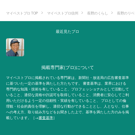
マイベストプロ TOP
マイベストプロ信州
長野のくらし
長野のリペ
最近見たプロ
掲載専門家(プロ)について
マイベストプロに掲載されている専門家は、新聞社・放送局の広告審査基準
に基づいた一定の基準を満たした方たちです。 審査基準は、業界における
専門的な知識・技術を有していること、プロフェッショナルとして活動して
いること、適切な資格や許認可を取得していること、消費者に安心してご利
用いただけるよう一定の信頼性・実績を有していること、 プロとしての倫
理観・社会的責任を理解し、適切な行動ができることとし、人となり、仕事
への考え方、取り組み方などをお聞きした上で、基準を満たした方のみを掲
載しています。［→
審査基準
］