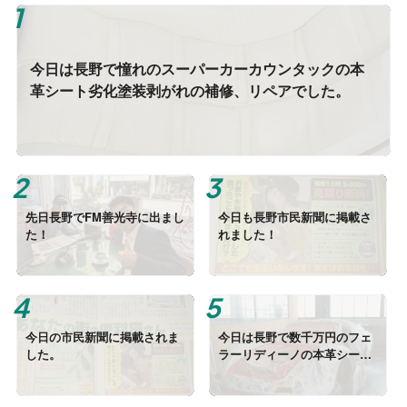
今日は長野で憧れのスーパーカーカウンタックの本
革シート劣化塗装剥がれの補修、リペアでした。
先日長野でFM善光寺に出まし
今日も長野市民新聞に掲載さ
た！
れました！
今日の市民新聞に掲載されま
今日は長野で数千万円のフェ
した。
ラーリディーノの本革シート
の劣化（穴、剥がれ）の補
修、リペアでした。