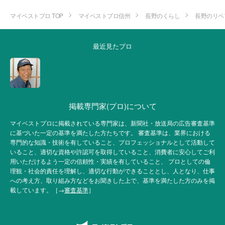
マイベストプロ TOP
マイベストプロ信州
長野のくらし
長野のリペ
最近見たプロ
掲載専門家(プロ)について
マイベストプロに掲載されている専門家は、新聞社・放送局の広告審査基準
に基づいた一定の基準を満たした方たちです。 審査基準は、業界における
専門的な知識・技術を有していること、プロフェッショナルとして活動して
いること、適切な資格や許認可を取得していること、消費者に安心してご利
用いただけるよう一定の信頼性・実績を有していること、 プロとしての倫
理観・社会的責任を理解し、適切な行動ができることとし、人となり、仕事
への考え方、取り組み方などをお聞きした上で、基準を満たした方のみを掲
載しています。［→
審査基準
］