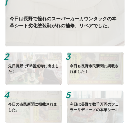
今日は長野で憧れのスーパーカーカウンタックの本
革シート劣化塗装剥がれの補修、リペアでした。
先日長野でFM善光寺に出まし
今日も長野市民新聞に掲載さ
た！
れました！
今日の市民新聞に掲載されま
今日は長野で数千万円のフェ
した。
ラーリディーノの本革シート
の劣化（穴、剥がれ）の補
修、リペアでした。