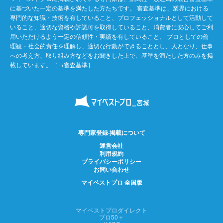
に基づいた一定の基準を満たした方たちです。 審査基準は、業界における
専門的な知識・技術を有していること、プロフェッショナルとして活動して
いること、適切な資格や許認可を取得していること、消費者に安心してご利
用いただけるよう一定の信頼性・実績を有していること、 プロとしての倫
理観・社会的責任を理解し、適切な行動ができることとし、人となり、仕事
への考え方、取り組み方などをお聞きした上で、基準を満たした方のみを掲
載しています。［→
審査基準
］
専門家登録·掲載について
運営会社
利用規約
プライバシーポリシー
お問い合わせ
マイベストプロ 全国版
マイベストプロダイレクト
プロ50＋