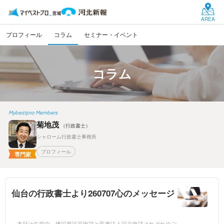
AREA
プロフィール
コラム
セミナー・イベント
コラム
Mybestpro Members
菊地茂
（行政書士）
シャローム行政書士事務所
プロフィール
専門家
仙台の行政書士より260707心のメッセージ
本日は午前中、建設業許可申請と医療法人設立申請それぞれのご