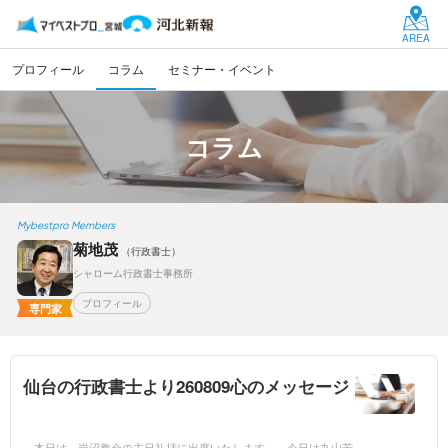
AREA
プロフィール
コラム
セミナー・イベント
コラム
Mybestpro Members
菊地茂
（行政書士）
シャローム行政書士事務所
プロフィール
専門家
仙台の行政書士より260809心のメッセージ
本日は、岩沼教会の主日礼拝に出席いたします。 今日は丸山芳