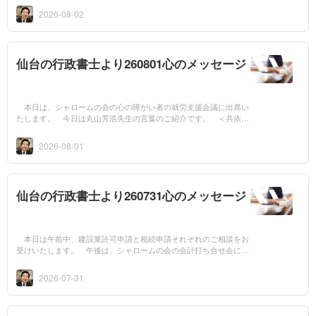
し、父親は切る...
2026-08-02
仙台の行政書士より260801心のメッセージ
本日は、シャロームの会の心の障がい者の就労支援会議に出席い
たします。 今日は丸山芳浩先生の言葉のご紹介です。 ＜共依存
と自立（その1）＞ 相手の家に頻繁に足を運ぶ動機には、「助け
てあげたい」...
2026-08-01
仙台の行政書士より260731心のメッセージ
本日は午前中、建設業許可申請と相続申請それぞれのご相談をお
受けいたします。 午後は、シャロームの会の会計打ち合せ会に出
席いたします。 今日はアルフレッド・アドラーの言葉のご紹介で
す。 ＜でき...
2026-07-31