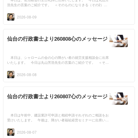
浩先生の言葉のご紹介です。 ＜そのものになりきる（その2）
＞ 聖書が語る信仰は、「きっとうまくいく」という人間の自己暗
示や、ポジティ...
2026-08-09
仙台の行政書士より260808心のメッセージ
本日は、シャロームの会の心の障がい者の就労支援相談会に出席
いたします。 今日は丸山芳浩先生の言葉のご紹介です。 ＜その
ものになりきる（その1）＞ 事業を興すためには、お金、人材、
技術、コンセ...
2026-08-08
仙台の行政書士より260807心のメッセージ
本日は午前中、建設業許可申請と相続申請それぞれのご相談をお
受けいたします。 午後は、障がい者福祉経営セミナーに出席いた
します。 今日は丸山芳浩先生の言葉のご紹介です。 ＜謙遜の教
え（その3）...
2026-08-07