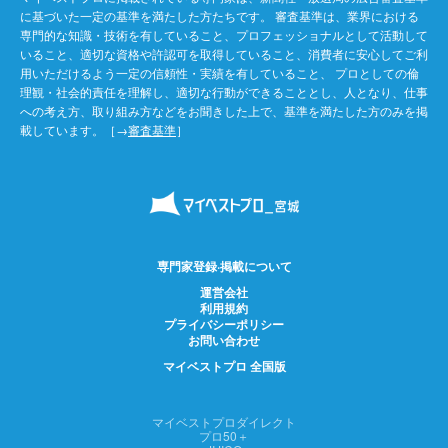
に基づいた一定の基準を満たした方たちです。 審査基準は、業界における
専門的な知識・技術を有していること、プロフェッショナルとして活動して
いること、適切な資格や許認可を取得していること、消費者に安心してご利
用いただけるよう一定の信頼性・実績を有していること、 プロとしての倫
理観・社会的責任を理解し、適切な行動ができることとし、人となり、仕事
への考え方、取り組み方などをお聞きした上で、基準を満たした方のみを掲
載しています。［→
審査基準
］
専門家登録·掲載について
運営会社
利用規約
プライバシーポリシー
お問い合わせ
マイベストプロ 全国版
マイベストプロダイレクト
プロ50＋