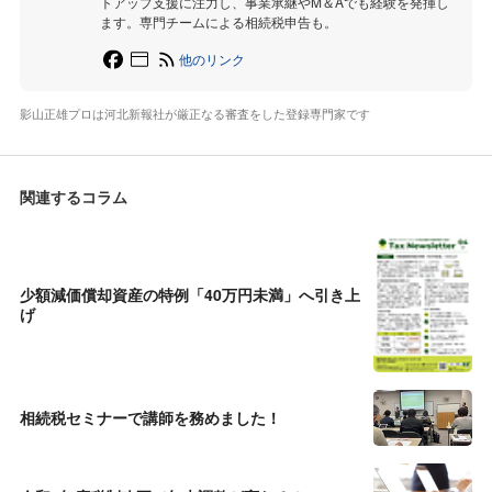
トアップ支援に注力し、事業承継やM＆Aでも経験を発揮し
ます。専門チームによる相続税申告も。
他のリンク
影山正雄プロは河北新報社が厳正なる審査をした登録専門家です
関連するコラム
少額減価償却資産の特例「40万円未満」へ引き上
げ
相続税セミナーで講師を務めました！