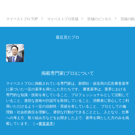
マイベストプロ TOP
マイベストプロ宮城
宮城のビジネス
宮城の税
最近見たプロ
掲載専門家(プロ)について
マイベストプロに掲載されている専門家は、新聞社・放送局の広告審査基準
に基づいた一定の基準を満たした方たちです。 審査基準は、業界における
専門的な知識・技術を有していること、プロフェッショナルとして活動して
いること、適切な資格や許認可を取得していること、消費者に安心してご利
用いただけるよう一定の信頼性・実績を有していること、 プロとしての倫
理観・社会的責任を理解し、適切な行動ができることとし、人となり、仕事
への考え方、取り組み方などをお聞きした上で、基準を満たした方のみを掲
載しています。［→
審査基準
］