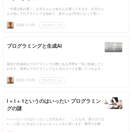
「今度は私の番！」お兄ちゃんと妹さんが通ってきます。お兄ちゃ
んが先にプログラミングを始めて、妹さんは1年生になって習い始
めました。まだ、Scratchですが、お兄ちゃんが作ると、妹さんに
「やって見る？」...
2024-11-05
プログラミング
プログラミングと生成AI
最近の生成AIはプログラミングの際にある手間を一気に削減してく
れます。簡単なプログラミングなら元のコードを書いてくれますか
ら、それを元に変更を加えれば良いですね。私は書いたプログラミ
ングが正しいか...
2023-12-05
プログラミング
i = i + 1というのはいったい プログラミン
グの謎
i = i + 1というのはいったいこの式をみて、「こんな式、成り立たな
い」と思った方はたくさんいらっしゃると思います。数学の正解で
は、左辺と右辺が同じでなければ＝(イコール)ではありません。で