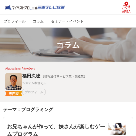
AREA
プロフィール
コラム
セミナー・イベント
コラム
Mybestpro Members
福田久稔
（情報通信サービス業・製造業）
システム本舗えふ
プロフィール
専門家
テーマ：プログラミング
お兄ちゃんが作って、妹さんが楽しむゲー
ムプログラム