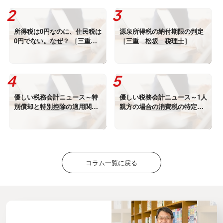
所得税は0円なのに、住民税は
源泉所得税の納付期限の判定
0円でない。なぜ？ ［三重
［三重 松坂 税理士］
松坂 税理士］
優しい税務会計ニュース～特
優しい税務会計ニュース～1人
別償却と特別控除の適用関係
親方の場合の消費税の特定期
は？ ～三重 松坂 税理士
間判定～三重 松坂市 税理
士
コラム一覧に戻る