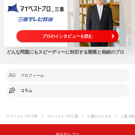
プロのインタビューを読む
どんな問題にもスピーディーに対応する開業と相続のプロ
プロフィール
コラム
マイベストプロ TOP
マイベストプロ三重
三重のビジネス
三重の税
最近見たプロ