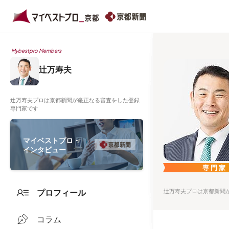
Mybestpro Members
辻万寿夫
辻万寿夫プロは京都新聞が厳正なる審査をした登録
専門家です
マイベストプロ・
インタビュー
専門家
プロフィール
辻万寿夫プロは京都新聞
コラム