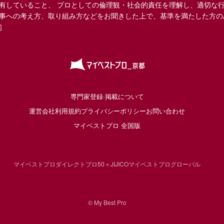
有していること、 プロとしての倫理観・社会的責任を理解し、適切な
事への考え方、取り組み方などをお聞きした上で、基準を満たした方の
］
専門家登録·掲載について
運営会社
利用規約
プライバシーポリシー
お問い合わせ
マイベストプロ 全国版
マイベストプロダイレクト
プロ50＋
JIJICO
マイベストプログローバル
© My Best Pro