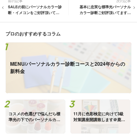
前の記事
次の記事
SALEの前にパーソナルカラー診
基本に忠実な標準光パーソナル
断・イメコンをご好評頂いてま
カラー診断ご好評頂いてます＠
す＠鹿児島
鹿児島
プロのおすすめするコラム
MENU/パーソナルカラー診断コースと2024年からの
新料金
コスメの色選びで悩んだら標
11月に色彩検定に向けて3級
準光の下でのパーソナルカラ
対策講座開講致します＠鹿児
ー診断ご検討下さい＠鹿児島
島市