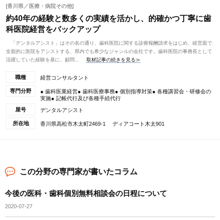
[香川県／医療・病院その他]
約40年の経験と数多くの実績を活かし、的確かつ丁寧に歯
科医院経営をバックアップ
「デンタルアシスト」はその名の通り、歯科医院に関する診療報酬請求をはじめ、経営面で
全面的に医院をアシストする、県内でも希少なジャンルの会社です。歯科医院の事務長として
活躍していた経験を基に、顧問...
取材記事の続きを見る≫
職種
経営コンサルタント
専門分野
● 歯科医業経営● 歯科医療事務● 個別指導対策● 各種講習会・研修会の
実施● 記帳代行及び各種手続代行
屋号
デンタルアシスト
所在地
香川県高松市木太町2469-1 ディアコート木太901
この分野の専門家が書いたコラム
今後の医科・歯科個別無料相談会の日程について
2020-07-27