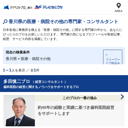
AREA
香川県の医療・病院その他の専門家・コンサルタント
日本各地に事務所を構える「医療・病院その他」に関する専門家の中から、あなたに
ぴったりのプロをお探しいただけます。 専門家の気になるプロフィールや取材記事、
経歴、サービス内容を掲載しています。
現在の検索条件
＋
香川県
×
医療・病院その他
フリーワー
ドで絞込み
1～1
1
人を表示 ／ 全
件
多田慎二プロ
（ 経営コンサルタント ）
歯科医院の経営に関するノウハウをサポートするプロ
このプロの一番の強み
約40年の経験と実績に基づき歯科医院経営
をサポートします