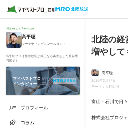
Mybestpro Members
北陸の経
髙平聡
マーケティングコンサルタント
増やして
髙平聡プロは北陸放送が厳正なる審査をした登録専
門家です
髙平聡
マイベストプロ・
2026年3月17日
インタビュー
テーマ：
人材採用
富山・石川で日々
プロフィール
株式会社プロジェ
コラム