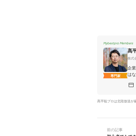
Mybestpro Members
髙
株式
企業
はな
専門家
髙平聡プロは北陸放送が
前の記事