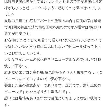
比較的冬場は暖かくて良いよ と言われるのですが夏場はお客
様がちょっと起こっているように感じるのは気のせいでしょ
うか？
夏場の戸建て住宅やアパートの塗装の場合は南側の窓は最短
で3日間の養生で済む様な工程を組むのですが通常はやはり1
週間が目安です。
お客様には どうしても暑くて居られないとか匂いがきつくて
換気したい等と言う時には気にしないでビニール破って下さ
いとお伝えしています。
大切なマイホームのお化粧？リニューアルなので少しだけ我
慢して下さい。
給湯器やエアコン室外機 換気扇等もきちんと機能するように
ビニール貼っていますのでご安心下さい。
養生した後の注意点が一つあります。足元です。滑り止めの
ビニールですがやっぱり少し滑るんです。
廻りには足場もありますので普段よりちょっと危ない状態で
す。