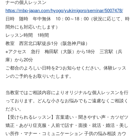
ナーの個人レッスン
https://mbp-japan.com/hyogo/yukimigoro/seminar/5007478/
日時 随時 年中無休 10：00～18：00（状況に応じて、時
間外にも対応いたします）
レッスン時間 1時間
教室 西宮北口駅徒歩1分（阪急神戸線）
※アクセス 急行 梅田駅（大阪）から18分 三宮駅（兵
庫）から20分
ご都合のよろしい日時を2つお知らせください。体験レッス
ンのご予約をお取りいたします。
当教室ではご相談内容によりオリジナルな個人レッスンを行
っております。どんな小さなお悩みでもご遠慮なくご相談く
ださい。
【受けられるレッスン】言葉遣い・聞きやすい声・カツゼツ
矯正・あがり症克服・人前で話す・面接・就活・婚活・美し
い所作・マナー・コミュニケーション 子供の悩み相談 カウ