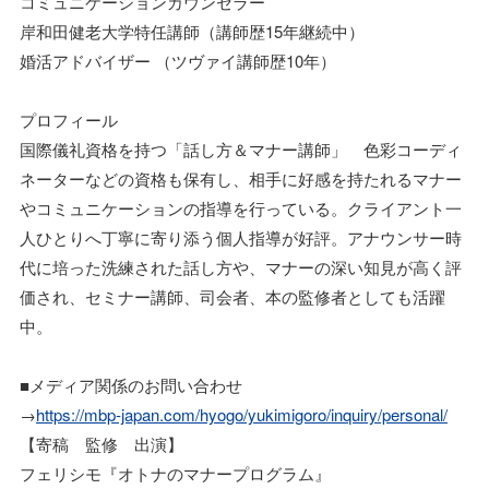
コミュニケーションカウンセラー
岸和田健老大学特任講師（講師歴15年継続中）
婚活アドバイザー （ツヴァイ講師歴10年）
プロフィール
国際儀礼資格を持つ「話し方＆マナー講師」 色彩コーディ
ネーターなどの資格も保有し、相手に好感を持たれるマナー
やコミュニケーションの指導を行っている。クライアント一
人ひとりへ丁寧に寄り添う個人指導が好評。アナウンサー時
代に培った洗練された話し方や、マナーの深い知見が高く評
価され、セミナー講師、司会者、本の監修者としても活躍
中。
■メディア関係のお問い合わせ
→
https://mbp-japan.com/hyogo/yukimigoro/inquiry/personal/
【寄稿 監修 出演】
フェリシモ『オトナのマナープログラム』