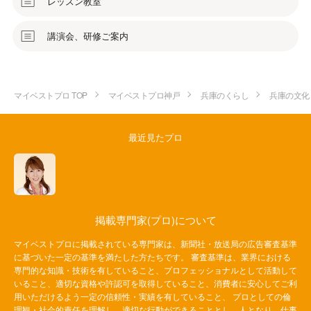
レッスン教室
講演会、研修ご案内
マイベストプロ TOP
マイベストプロ神戸
兵庫のくらし
兵庫の文化
最近見たプロ
掲載専門家(プロ)について
マイベストプロに掲載されている専門家は、新聞社・放送局の広告審査基準
に基づいた一定の基準を満たした方たちです。 審査基準は、業界における
専門的な知識・技術を有していること、プロフェッショナルとして活動して
いること、適切な資格や許認可を取得していること、消費者に安心してご利
用いただけるよう一定の信頼性・実績を有していること、 プロとしての倫
理観・社会的責任を理解し、適切な行動ができることとし、人となり、仕事