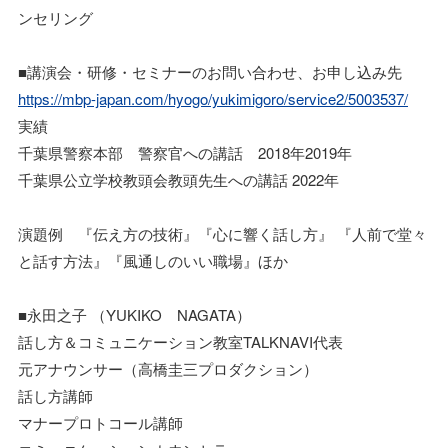
ンセリング
■講演会・研修・セミナーのお問い合わせ、お申し込み先
https://mbp-japan.com/hyogo/yukimigoro/service2/5003537/
実績
千葉県警察本部 警察官への講話 2018年2019年
千葉県公立学校教頭会教頭先生への講話 2022年
演題例 『伝え方の技術』『心に響く話し方』 『人前で堂々
と話す方法』『風通しのいい職場』ほか
■永田之子 （YUKIKO NAGATA）
話し方＆コミュニケーション教室TALKNAVI代表
元アナウンサー（高橋圭三プロダクション）
話し方講師
マナープロトコール講師