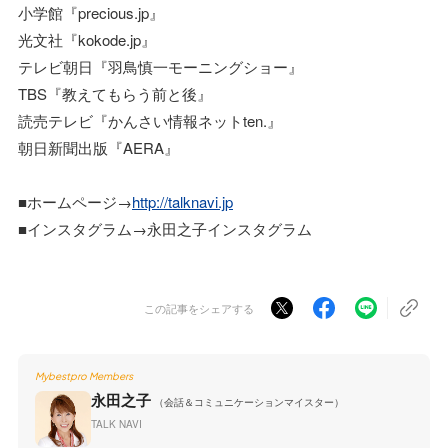
小学館『precious.jp』
光文社『kokode.jp』
テレビ朝日『羽鳥慎一モーニングショー』
TBS『教えてもらう前と後』
読売テレビ『かんさい情報ネットten.』
朝日新聞出版『AERA』
■ホームページ→
http://talknavi.jp
■インスタグラム→永田之子インスタグラム
この記事をシェアする
Mybestpro Members
永田之子
（会話＆コミュニケーションマイスター）
TALK NAVI