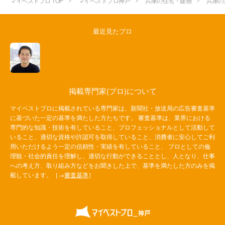
マイベストプロ TOP
マイベストプロ神戸
兵庫の住宅・建物
兵庫の
最近見たプロ
掲載専門家(プロ)について
マイベストプロに掲載されている専門家は、新聞社・放送局の広告審査基準
に基づいた一定の基準を満たした方たちです。 審査基準は、業界における
専門的な知識・技術を有していること、プロフェッショナルとして活動して
いること、適切な資格や許認可を取得していること、消費者に安心してご利
用いただけるよう一定の信頼性・実績を有していること、 プロとしての倫
理観・社会的責任を理解し、適切な行動ができることとし、人となり、仕事
への考え方、取り組み方などをお聞きした上で、基準を満たした方のみを掲
載しています。［→
審査基準
］