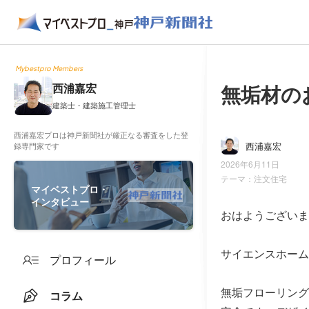
Mybestpro Members
無垢材の
西浦嘉宏
建築士・建築施工管理士
西浦嘉宏プロは神戸新聞社が厳正なる審査をした登
西浦嘉宏
録専門家です
2026年6月11日
テーマ：
注文住宅
マイベストプロ・
インタビュー
おはようございま
サイエンスホーム
プロフィール
無垢フローリング
コラム