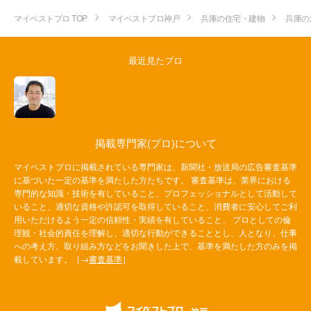
マイベストプロ TOP
マイベストプロ神戸
兵庫の住宅・建物
兵庫の
最近見たプロ
掲載専門家(プロ)について
マイベストプロに掲載されている専門家は、新聞社・放送局の広告審査基準
に基づいた一定の基準を満たした方たちです。 審査基準は、業界における
専門的な知識・技術を有していること、プロフェッショナルとして活動して
いること、適切な資格や許認可を取得していること、消費者に安心してご利
用いただけるよう一定の信頼性・実績を有していること、 プロとしての倫
理観・社会的責任を理解し、適切な行動ができることとし、人となり、仕事
への考え方、取り組み方などをお聞きした上で、基準を満たした方のみを掲
載しています。［→
審査基準
］