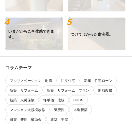
いまだからこそ体感できま
つけてよかった食洗器。
す。
コラムテーマ
フルリノベーション 耐震
注文住宅
新築 住宅ローン
新築 リフォーム
新築 リフォーム プラン
断熱改修
新築 火災保険
坪単価 比較
SDGS
マンション大規模改修
気密性
木造新築
耐震 費用 補助金
新築 平屋