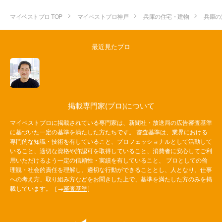
マイベストプロ TOP
マイベストプロ神戸
兵庫の住宅・建物
兵庫の
最近見たプロ
掲載専門家(プロ)について
マイベストプロに掲載されている専門家は、新聞社・放送局の広告審査基準
に基づいた一定の基準を満たした方たちです。 審査基準は、業界における
専門的な知識・技術を有していること、プロフェッショナルとして活動して
いること、適切な資格や許認可を取得していること、消費者に安心してご利
用いただけるよう一定の信頼性・実績を有していること、 プロとしての倫
理観・社会的責任を理解し、適切な行動ができることとし、人となり、仕事
への考え方、取り組み方などをお聞きした上で、基準を満たした方のみを掲
載しています。［→
審査基準
］