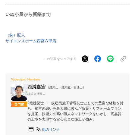
いぬ小屋から新築まで
（株）匠人
サイエンスホーム西宮六甲店
この記事をシェアする
Mybestpro Members
西浦嘉宏
（建築士・建築施工管理士）
株式会社匠人
2級建築士・一級建築施工管理技士としての豊富な経験を持
専門家
ち、施主の思いを最大限に汲んだ新築・リフォームプラン
を提案。技術力の高い職人ネットワークをいかし、高品質
の工事を実現する安心安全な施工が強み。
他のリンク