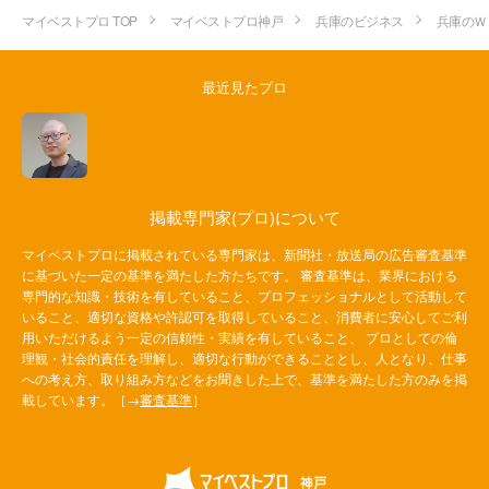
マイベストプロ TOP
マイベストプロ神戸
兵庫のビジネス
兵庫のＷ
最近見たプロ
掲載専門家(プロ)について
マイベストプロに掲載されている専門家は、新聞社・放送局の広告審査基準
に基づいた一定の基準を満たした方たちです。 審査基準は、業界における
専門的な知識・技術を有していること、プロフェッショナルとして活動して
いること、適切な資格や許認可を取得していること、消費者に安心してご利
用いただけるよう一定の信頼性・実績を有していること、 プロとしての倫
理観・社会的責任を理解し、適切な行動ができることとし、人となり、仕事
への考え方、取り組み方などをお聞きした上で、基準を満たした方のみを掲
載しています。［→
審査基準
］