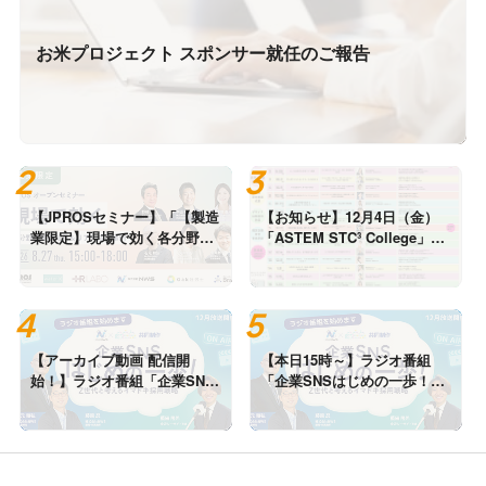
お米プロジェクト スポンサー就任のご報告
【JPROSセミナー】「【製造
【お知らせ】12月4日（金）
業限定】現場で効く各分野の
「ASTEM STC³ College」に
最新知見＆リアル成功事例」
登壇します
の開催が決定
【アーカイブ動画 配信開
【本日15時～】ラジオ番組
始！】ラジオ番組「企業SNS
「企業SNSはじめの一歩！Z
運用はじめの一歩！Z世代と
世代と考えるイマドキ採用戦
考えるイマドキ採用戦略」
略」第8回を放送します！
（第8回）