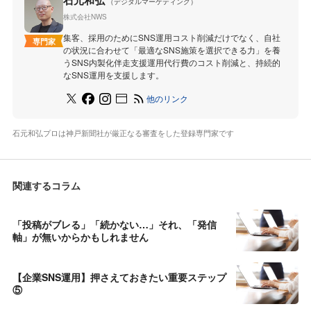
石元和弘
（デジタルマーケティング）
株式会社NWS
集客、採用のためにSNS運用コスト削減だけでなく、自社
専門家
の状況に合わせて「最適なSNS施策を選択できる力」を養
うSNS内製化伴走支援運用代行費のコスト削減と、持続的
なSNS運用を支援します。
他のリンク
石元和弘プロは神戸新聞社が厳正なる審査をした登録専門家です
関連するコラム
「投稿がブレる」「続かない…」それ、「発信
軸」が無いからかもしれません
【企業SNS運用】押さえておきたい重要ステップ
⑤